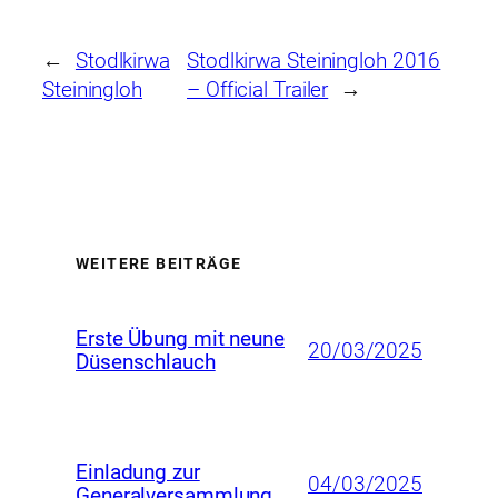
←
Stodlkirwa
Stodlkirwa Steiningloh 2016
Steiningloh
– Official Trailer
→
WEITERE BEITRÄGE
Erste Übung mit neune
20/03/2025
Düsenschlauch
Einladung zur
04/03/2025
Generalversammlung